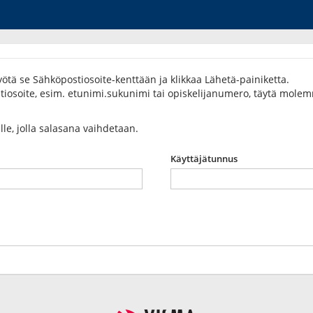
ötä se Sähköpostiosoite-kenttään ja klikkaa Lähetä-painiketta.
osoite, esim. etunimi.sukunimi tai opiskelijanumero, täytä molemma
ulle, jolla salasana vaihdetaan.
Käyttäjätunnus