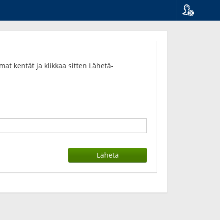
Kieli
Suomi
Svenska
English
t kentät ja klikkaa sitten Lähetä-