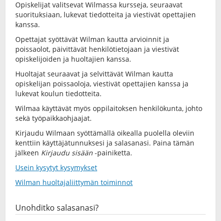
Opiskelijat valitsevat Wilmassa kursseja, seuraavat
suorituksiaan, lukevat tiedotteita ja viestivät opettajien
kanssa.
Opettajat syöttävät Wilman kautta arvioinnit ja
poissaolot, päivittävät henkilötietojaan ja viestivät
opiskelijoiden ja huoltajien kanssa.
Huoltajat seuraavat ja selvittävät Wilman kautta
opiskelijan poissaoloja, viestivät opettajien kanssa ja
lukevat koulun tiedotteita.
Wilmaa käyttävät myös oppilaitoksen henkilökunta, johto
sekä työpaikkaohjaajat.
Kirjaudu Wilmaan syöttämällä oikealla puolella oleviin
kenttiin käyttäjätunnuksesi ja salasanasi. Paina tämän
jälkeen
Kirjaudu sisään
-painiketta.
Usein kysytyt kysymykset
Wilman huoltajaliittymän toiminnot
Unohditko salasanasi?