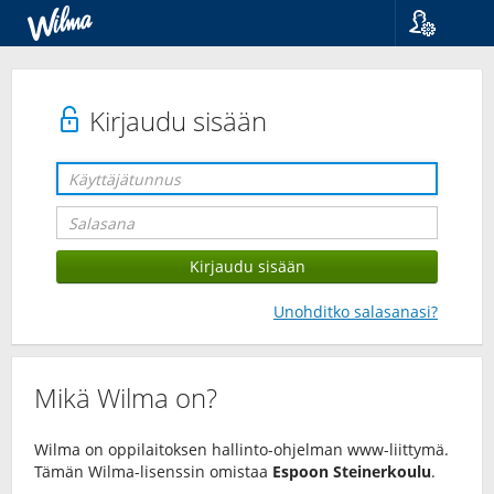
Kieli
Suomi
Svenska
Kirjaudu sisään
English
Unohditko salasanasi?
Mikä Wilma on?
Wilma on oppilaitoksen hallinto-ohjelman www-liittymä.
Tämän Wilma-lisenssin omistaa
Espoon Steinerkoulu
.